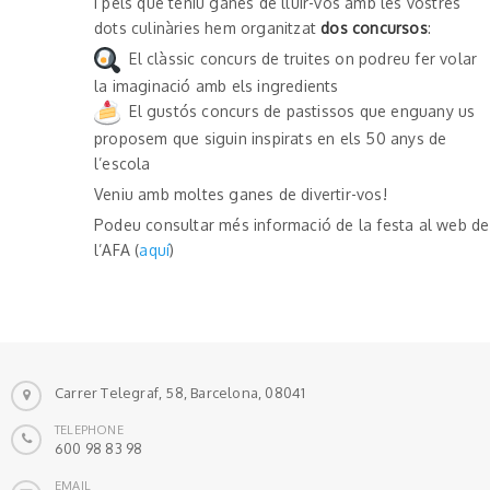
I pels que teniu ganes de lluir-vos amb les vostres
dots culinàries hem organitzat
dos concursos
:
El clàssic concurs de truites on podreu fer volar
la imaginació amb els ingredients
El gustós concurs de pastissos que enguany us
proposem que siguin inspirats en els 50 anys de
l’escola
Veniu amb moltes ganes de divertir-vos!
Podeu consultar més informació de la festa al web de
l’AFA (
aquí
)
Carrer Telegraf, 58, Barcelona, 08041
TELEPHONE
600 98 83 98
EMAIL