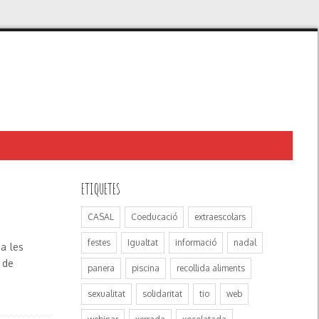
ETIQUETES
CASAL
Coeducació
extraescolars
festes
Igualtat
informació
nadal
a les
0 de
panera
piscina
recollida aliments
sexualitat
solidaritat
tio
web