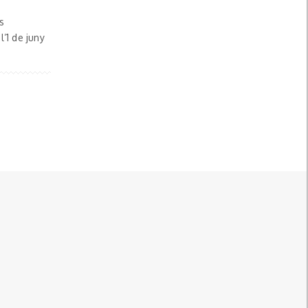
s
’1 de juny