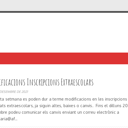
ficacions Inscripcions Extraescolars
 DESEMBRE DE 2021
ta setmana es poden dur a terme modificacions en les inscripcions 
tats extraescolars, ja siguin altes, baixes o canvis. Fins el dilluns 2
bre podeu comunicar els canvis enviant un correu electrònic a
taria@af..