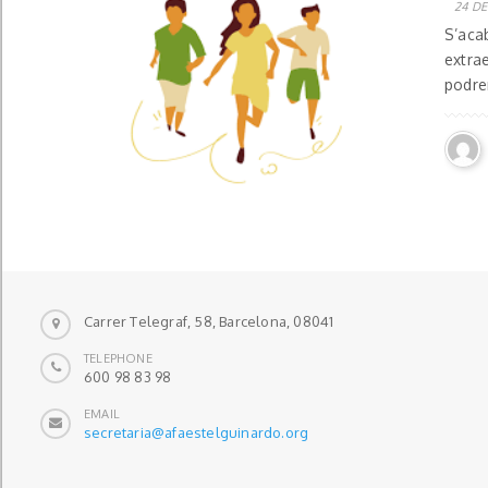
24 DE
S’acab
extrae
podrem
Carrer Telegraf, 58, Barcelona, 08041
TELEPHONE
600 98 83 98
EMAIL
secretaria@afaestelguinardo.org