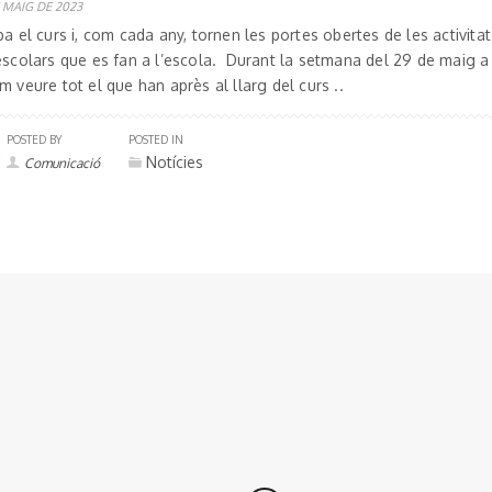
 MAIG DE 2023
a el curs i, com cada any, tornen les portes obertes de les activitat
scolars que es fan a l’escola. Durant la setmana del 29 de maig a l
 veure tot el que han après al llarg del curs ..
POSTED BY
POSTED IN
Notícies
Comunicació