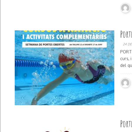
Port
24 DE
PORTE
curs, 
del qu
Port