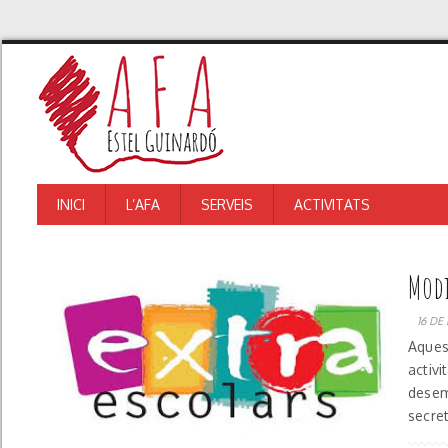
INICI
L’AFA
SERVEIS
ACTIVITATS
Modi
16 DE
Aques
activi
desem
secre