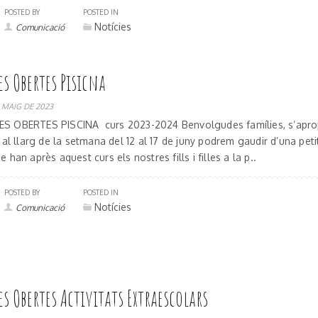
POSTED BY
POSTED IN
Notícies
Comunicació
es Obertes Pisicna
 MAIG DE 2023
S OBERTES PISCINA curs 2023-2024 Benvolgudes famílies, s’aprop
i al llarg de la setmana del 12 al 17 de juny podrem gaudir d’una pet
e han après aquest curs els nostres fills i filles a la p..
POSTED BY
POSTED IN
Notícies
Comunicació
es Obertes Activitats Extraescolars